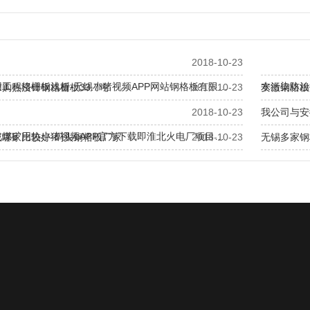
2018-10-23
工程格栅板浅析-无锡小猪视频APP网站钢格板有限…
水污染防治
购热浸锌钢格栅板33.7吨
2018-10-23
安徽钢格板
2018-10-23
我公司与安
北煤矿用热小猪视频APP官方下载即淮北火电厂项目…
板哪家比较好-码头钢格板厂家
2018-10-23
无锡多家钢格