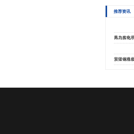
推荐资讯
风力发电用
青岛炼化求
安徽省淮
浙江钢格