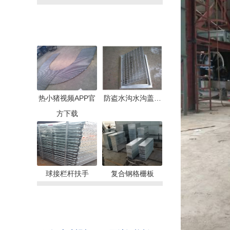
推荐产品
热小猪视频APP官
防盗水沟水沟盖…
方下载
球接栏杆扶手
复合钢格栅板
联系小猪视频
APP网站