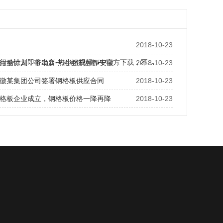
2018-10-23
行动计划即将出台-热小猪视频APP官方下载，不…
用量惊人，带动新一轮经济热潮-安徽…
2018-10-23
徽某集团公司签署钢格板供应合同
2018-10-23
板企业成立，钢格板价格一降再降
2018-10-23