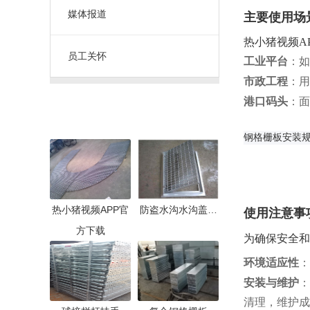
媒体报道
主要使用场
热小猪视频A
员工关怀
工业平台
：如
市政工程
：用
港口码头
：面
推荐产品
02:35
钢格栅板安装
01:46
热小猪视频APP官
防盗水沟水沟盖…
使用注意事
方下载
为确保安全和
环境适应性
：
安装与维护
：
清理，维护成