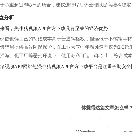
于承重超过
3
吨
/
㎡的场合，建议进行焊后热处理以提高结构稳定
益分析
来看，热小猪视频APP官方下载具有显著的经济优势：
然热镀锌工艺的初始成本高于普通钢格板，但远低于不锈钢等材
镀锌层提供高效防腐保护，在工业大气中年腐蚀速率仅为
1-2
微
沿海、化工厂等恶劣环境下，使用寿命可达
15
年以上，综合成
猪视频APP网站热浸小猪视频APP官方下载平台是注重长期安
你觉得这篇文章怎么样