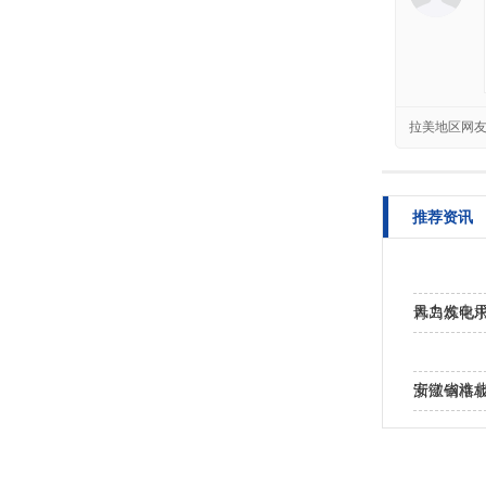
拉美地区网
推荐资讯
风力发电用
青岛炼化求
安徽省淮
浙江钢格