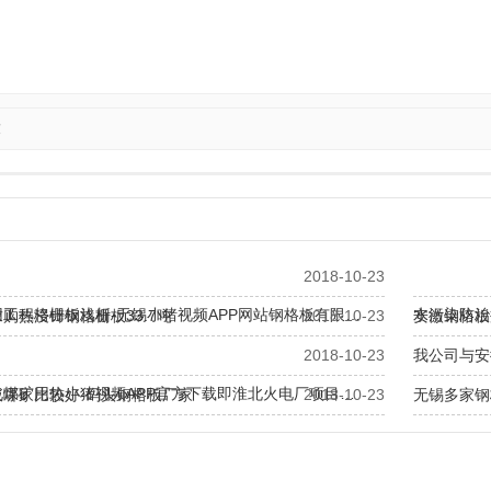
友
2018-10-23
工程格栅板浅析-无锡小猪视频APP网站钢格板有限…
水污染防治
购热浸锌钢格栅板33.7吨
2018-10-23
安徽钢格板
2018-10-23
我公司与安
北煤矿用热小猪视频APP官方下载即淮北火电厂项目…
板哪家比较好-码头钢格板厂家
2018-10-23
无锡多家钢