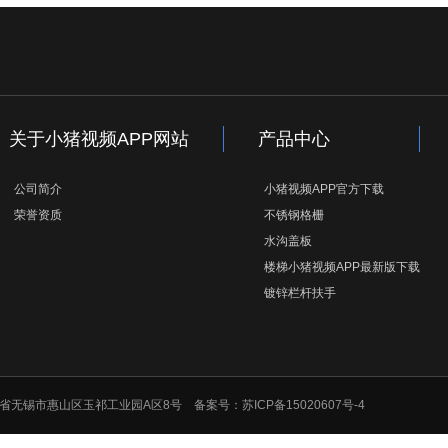
关于小猪视频APP网站
产品中心
公司简介
小猪视频APP官方下载
荣誉资质
不锈钢格栅
水沟盖板
楼梯小猪视频APP最新版下载
镀锌栏杆扶手
址：江苏省无锡市惠山区玉祁工业园A区8号 备案号：
苏ICP备15020607号-4