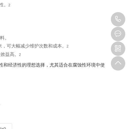
性。
2
0
6
料。
米，可大幅减少维护次数和成本。
2
本效益高。
2
全性和经济性的理想选择，尤其适合在腐蚀性环境中使
？