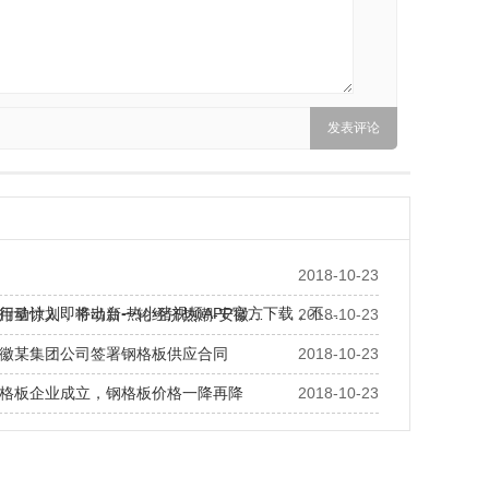
2018-10-23
行动计划即将出台-热小猪视频APP官方下载，不…
用量惊人，带动新一轮经济热潮-安徽…
2018-10-23
徽某集团公司签署钢格板供应合同
2018-10-23
格板企业成立，钢格板价格一降再降
2018-10-23