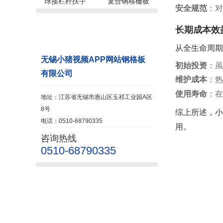
球接栏杆扶手
复合钢格栅板
安全规范
：对
长期成本效
联系小猪视频
APP网站
从全生命周期
无锡小猪视频APP网站钢格板
初始投资
：虽
有限公司
维护成本
：热
使用寿命
：在
地址：江苏省无锡市惠山区玉祁工业园A区
8号
综上所述，小
电话：0510-68790335
用。
咨询热线
0510-68790335