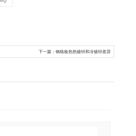
r()
下一篇：
钢格板热热镀锌和冷镀锌差异